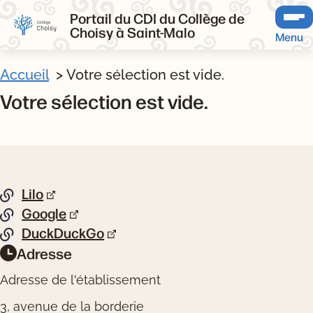
Portail du CDI du Collège de
Choisy à Saint-Malo
Menu
Accueil
Votre sélection est vide.
Votre sélection est vide.
Pied de page
Lilo
Liste de liens
Google
DuckDuckGo
Adresse
Informations pratiques
Adresse de l'établissement
3, avenue de la borderie