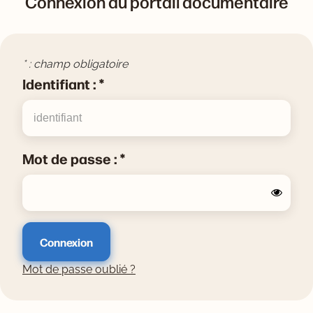
Connexion au portail documentaire
* : champ obligatoire
Identifiant : *
Mot de passe : *
Afficher
Mot de passe oublié ?