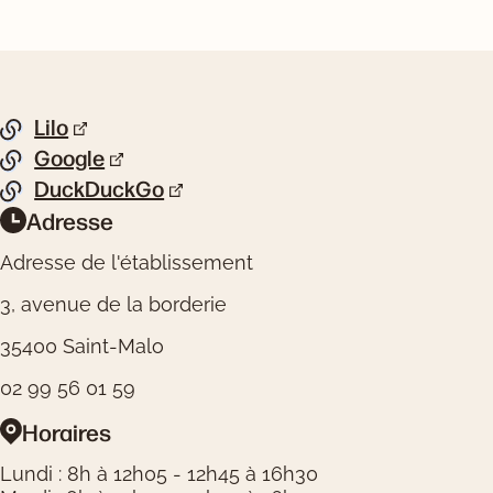
Pied de page
Lilo
Liste de liens
Google
DuckDuckGo
Adresse
Informations pratiques
Adresse de l'établissement
3, avenue de la borderie
35400 Saint-Malo
02 99 56 01 59
Horaires
Lundi : 8h à 12h05 - 12h45 à 16h30