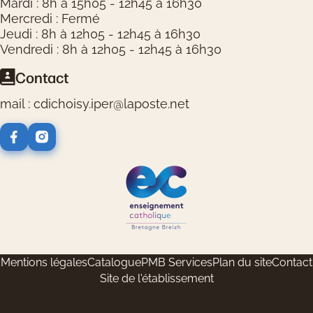
Mardi : 8h à 15h05 - 12h45 à 16h30
Mercredi : Fermé
Jeudi : 8h à 12h05 - 12h45 à 16h30
Vendredi : 8h à 12h05 - 12h45 à 16h30
Contact
mail : cdichoisy.iper@laposte.net
Logos réseaux sociaux
Logos partenaires
Mentions légales
Catalogue
PMB Services
Plan du site
Contact
Site de l'établissement