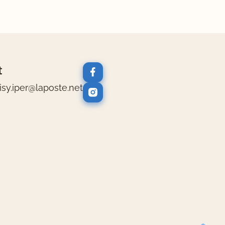
t
Logos réseaux sociaux
oisy.iper@laposte.net