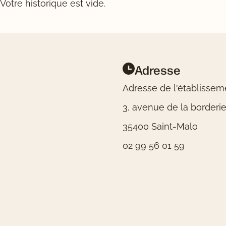
Votre historique est vide.
Adresse
Pied de page
Informations pratiques
Adresse de l'établissem
3, avenue de la borderi
35400 Saint-Malo
02 99 56 01 59