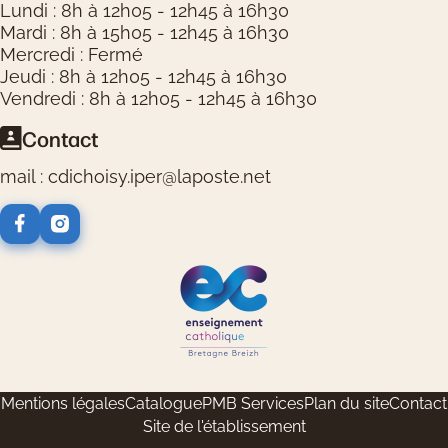
Lundi : 8h à 12h05 - 12h45 à 16h30
Mardi : 8h à 15h05 - 12h45 à 16h30
Mercredi : Fermé
Jeudi : 8h à 12h05 - 12h45 à 16h30
Vendredi : 8h à 12h05 - 12h45 à 16h30
Contact
mail : cdichoisy.iper@laposte.net
Logos réseaux sociaux
Logos partenaires
Mentions légales
Catalogue
PMB Services
Plan du site
Contact
Site de l'établissement