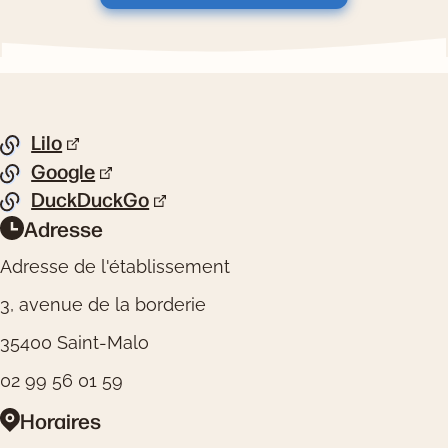
Pied de page
Lilo
Liste de liens
Google
DuckDuckGo
Adresse
Informations pratiques
Adresse de l'établissement
3, avenue de la borderie
35400 Saint-Malo
02 99 56 01 59
Horaires