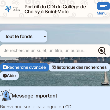
Portail du CDI du Collège de
Choisy à Saint-Malo
Menu
Sélectionner un type de recherche
Recherche
Recherche avancée
Historique des recherches
Aide
Page d'accueil
Portail documentaire
Message important
Bienvenue sur le catalogue du CDI.