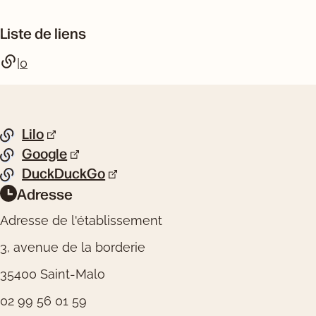
Liste de liens
|0
Pied de page
Lilo
Liste de liens
Google
DuckDuckGo
Adresse
Informations pratiques
Adresse de l'établissement
3, avenue de la borderie
35400 Saint-Malo
02 99 56 01 59